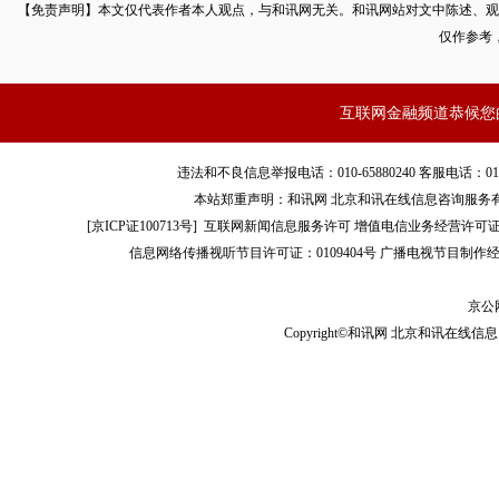
【免责声明】本文仅代表作者本人观点，与和讯网无关。和讯网站对文中陈述、观
数字货币。任正非基本上是故意说出关于数字货币的观点的，而
仅作参考
持人的问题是，“是否会否认华为设备有后门？”任正非在回答
说，关于
信息安全
问题永远是大问题，就像矛和盾的关系一样，
互联网金融频道恭候您
量子计算机出现之后很多计算问题就可以解决了；很多人将区块
违法和不良信息举报电话：010-65880240 客服电话：010-8565
在量子计算面前就一钱不值了。”
本站郑重声明：和讯网 北京和讯在线信息咨询服务
[
京ICP证100713号
]
互联网新闻信息服务许可
增值电信业务经营许可证[B2-
任正非更重要的答案是接下来的一句，他说，“比如假币问
信息网络传播视听节目许可证：0109404号
广播电视节目制作经
是不能流通的。因此，信息安全也要有法律来保障。”
京公网
Copyright©和讯网 北京和讯在线信息咨
我给大家说一下任正非的真正逻辑，他的意思是，没有绝对
区块链和数字货币这类技术，在量子计算机面前也会轻易被攻破
题，主要还得靠法律，所以区块链、数字货币是否可靠，是依赖
是技术的安全性。