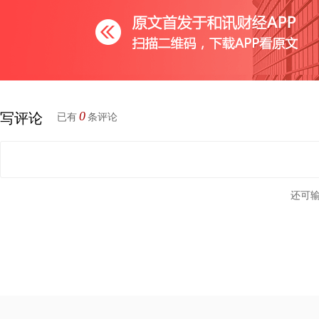
中国官方数字货币，首先肯定是要以移动支付为主的，移动
的。华为在手机终端，以及运行数据库层面，都有巨大的优势，
行，华为手机可能会在第一时间支持数字货币钱包。
中国的法定数字货币虽然采取双层架构，也就是央行给银行
0
写评论
已有
条评论
体上层数据库依然掌握在央行层面，央行必须要从顶层设计领域
就给未来银行直接发行数字货币铺平了道路，否则银行还得自己
判。
还可
就在央行跟华为签署协议的同时，任正非借助一次对话，突
链在量子计算面前一钱不值”。如果单独把这句话拿出来，是很
是在否定央行的数字货币吗？
其实如果回到当时对话的语境当中，你就会发现，其实任正