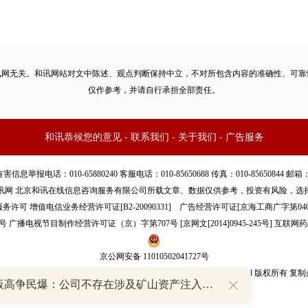
讯网无关。和讯网站对文中陈述、观点判断保持中立，不对所包含内容的准确性、可靠
仅作参考，并请自行承担全部责任。
和讯恭候您的意见
-
联系我们
-
关于我们
-
广告服务
话：010-65880240 客服电话：010-85650688 传真：010-85650844 邮箱：yhts#
讯网 北京和讯在线信息咨询服务有限公司所载文章、数据仅供参考，投资有风险，选
服务许可
增值电信业务经营许可证[B2-20090331]
广告经营许可证[京海工商广字第040
号
广播电视节目制作经营许可证（京）字第707号
[
京网文[2014]0945-245号
]
互联网药
京公网安备 11010502041727号
pyright©和讯网 北京和讯在线信息咨询服务有限公司 All Rights Reserved 版权所有 复
8天7板高争民爆：公司不存在涉及矿山资产注入和重大资产重组的具体计划