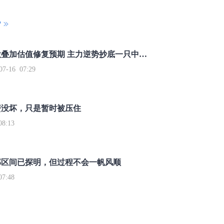
P
重磅利好刺激叠加估值修复预期 主力逆势抄底一只中药龙头股
16 07:29
簧没坏，只是暂时被压住
8:13
部区间已探明，但过程不会一帆风顺
7:48