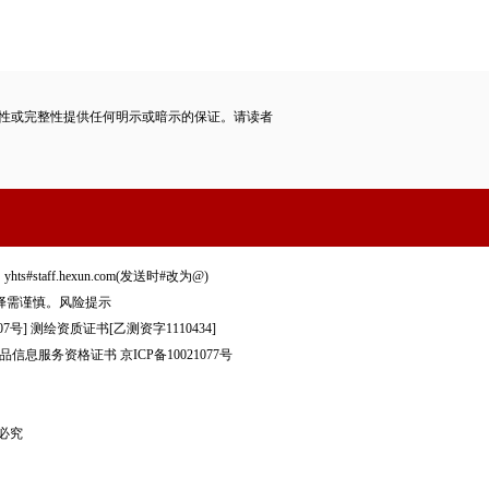
性或完整性提供任何明示或暗示的保证。请读者
staff.hexun.com(发送时#改为@)
择需谨慎。
风险提示
7号]
测绘资质证书[乙测资字1110434]
品信息服务资格证书
京ICP备10021077号
制必究