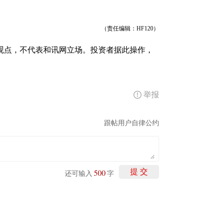
（责任编辑：HF120）
观点，不代表和讯网立场。投资者据此操作，
举报
跟帖用户自律公约
500
提 交
还可输入
字