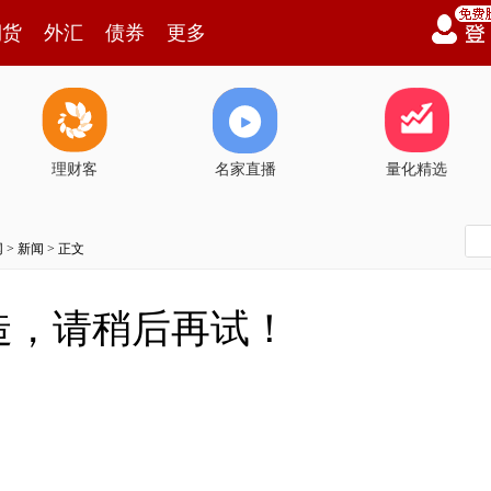
期货
外汇
债券
更多
理财客
名家直播
量化精选
网
>
新闻
> 正文
造，请稍后再试！