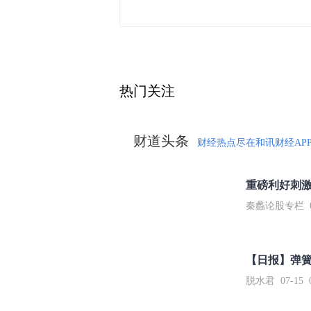
热门关注
财道头条
财经热点尽在和讯财经AP
秦蠡论股专栏 07-
【日报】弹
脱水君 07-15 0