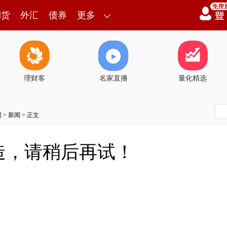
期货
外汇
债券
更多
理财客
名家直播
量化精选
网
>
新闻
> 正文
造，请稍后再试！