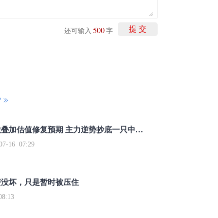
500
提 交
还可输入
字
P
重磅利好刺激叠加估值修复预期 主力逆势抄底一只中药龙头股
16 07:29
簧没坏，只是暂时被压住
8:13