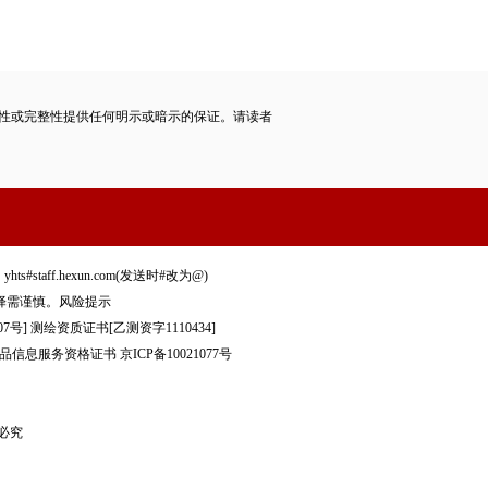
性或完整性提供任何明示或暗示的保证。请读者
staff.hexun.com(发送时#改为@)
择需谨慎。
风险提示
7号]
测绘资质证书[乙测资字1110434]
品信息服务资格证书
京ICP备10021077号
制必究