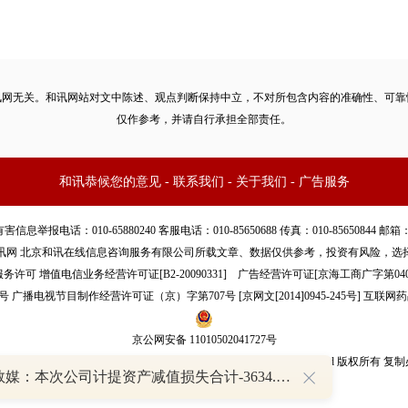
讯网无关。和讯网站对文中陈述、观点判断保持中立，不对所包含内容的准确性、可靠
仅作参考，并请自行承担全部责任。
和讯恭候您的意见
-
联系我们
-
关于我们
-
广告服务
话：010-65880240 客服电话：010-85650688 传真：010-85650844 邮箱：yhts#
讯网 北京和讯在线信息咨询服务有限公司所载文章、数据仅供参考，投资有风险，选
服务许可
增值电信业务经营许可证[B2-20090331]
广告经营许可证[京海工商广字第040
号
广播电视节目制作经营许可证（京）字第707号
[
京网文[2014]0945-245号
]
互联网药
京公网安备 11010502041727号
pyright©和讯网 北京和讯在线信息咨询服务有限公司 All Rights Reserved 版权所有 复
华智数媒：本次公司计提资产减值损失合计-3634.97万元