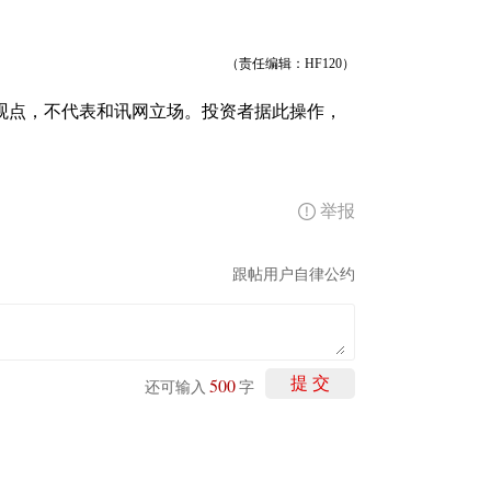
（责任编辑：HF120）
观点，不代表和讯网立场。投资者据此操作，
举报
跟帖用户自律公约
500
提 交
还可输入
字