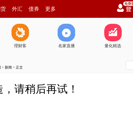
期货
外汇
债券
更多
理财客
名家直播
量化精选
网
>
新闻
> 正文
造，请稍后再试！