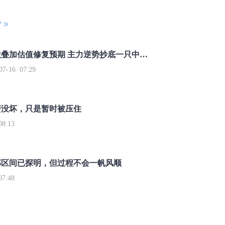
P
重磅利好刺激叠加估值修复预期 主力逆势抄底一只中药龙头股
16 07:29
簧没坏，只是暂时被压住
8:13
部区间已探明，但过程不会一帆风顺
7:48