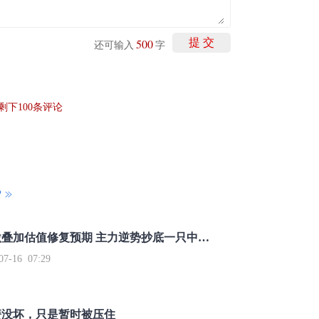
500
提 交
还可输入
字
剩下
100
条评论
P
重磅利好刺激叠加估值修复预期 主力逆势抄底一只中药龙头股
16 07:29
簧没坏，只是暂时被压住