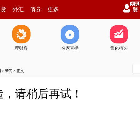
期货
外汇
债券
更多
理财客
名家直播
量化精选
网
>
新闻
> 正文
造，请稍后再试！